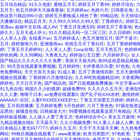
五月综合精品
|
91久久电影
|
蜜桃五月天
|
婷婷五月丁香99
|
婷婷月综合
|
五月天
|
色五月婷婷天天操夜夜操
|
五月婷婷av
|
色婷六月
|
日韩黄在免
|
久
热这里只精品996小说
|
婷婷五月蜜桃成人桃色丁香
|
99精品热
|
天天揷综
天播播综合
|
精品五月天
|
久久99久久99久久99人受
|
丁香婷婷久
|
婷婷五
资源av-超碰中文在线-成人AV
|
丁香五月亚洲无码
|
婷婷五月丁香基地
|
色
婷久久
|
五月天成人伊人
|
91久久精品无码一区二区三区
|
久久日婷婷
|
91
人人草人人摸
|
在线看片av
|
五月婷婷成人
|
色五月激情五月
|
国产干逼片
|
五月
|
婷婷激情六月
|
亚洲激情av
|
色情五月天丁香社区
|
五月丁香婷婷啪
婷
|
丁香五月天婷婷91
|
人人草人人爱
|
Caop在线
|
五月天色五月
|
色婷婷A
婷色色网
|
久久99网站
|
大香蕉九九
|
婷婷放心五日爱
|
六月婷婷开心
|
女人
国产精品久久久久久久久久免费
|
美国天天操无码
|
热99这就是精品视频
月
|
99天堂在线观看免费视频
|
五月婷婷性
|
大伊香蕉玖玖爱
|
97色热
|
久
色免费网站
|
天天天添天天操
|
91成人看
|
五月丁香激情四射
|
五月天激情网
视频在线观看
|
丁香婷婷六月激情综合
|
久久9RE热视频精品98
|
大香蕉网
婷婷色
|
天天日天天色
|
国产精品色
|
国产日批视频免费播放
|
中文字幕av
91九色在线
|
韩国久久少妇视屏
|
超碰免费99
|
久久久久久五月天
|
亚洲在
久久人妻
|
噜噜干日本
|
av免费在线观看0
|
国产乱子轮XXX农村
|
激情婷婷
AAAAA片-区区
|
人妻FRXXEEXXEE护士
|
丁香五月深爱五月婷婷
|
婷婷久
频
|
五月四房播播
|
五月婷婷免费
|
5月色婷婷
|
六月丁香色色
|
97操在线资
品黑丝
|
操骚货在线
|
日韩操逼大片
|
99爱视频在线观看这里只有精品
|
天
婷婷操逼视频
|
人人操人人爱丁香五月
|
色婷婷综合中心
|
美女五月激情
|
九精品视频在线6
|
天天舔天天
|
久久小视频免费
|
91人妻人人操人人爽
|
东
日本精品人妻无码77777
|
婷婷久久五月
|
天天干天天操天天爽
|
九九热免
网站
|
99精吕视频在线观看了
|
www夜夜操
|
欧美另类图片
|
97色欧美
|
丁
在线
|
婷婷五月天激情综合婷婷五月天激情综合
|
色国产五月
|
久99热
|
日