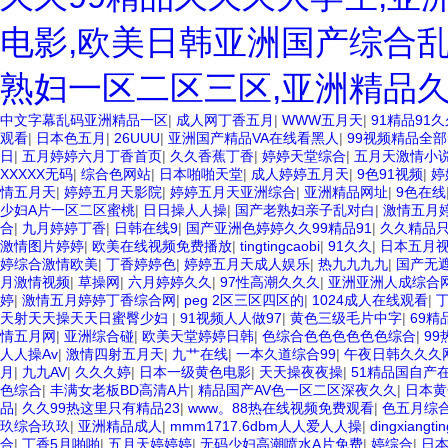
电影,欧美日韩亚洲国产综合乱
熟妇一区二区三区,亚洲精品
中文字幕乱码亚洲精品一区
|
成人网丁香五月
|
WWW五月天
|
91精品91久
观看
|
日本色五月
|
26UUU
|
亚洲国产精品VA在线看黑人
|
99视频精品全部
日
|
五月婷婷六月丁香首页
|
久久香蕉丁香
|
婷婷天堂综合
|
五月天激情小
XXXXX无码
|
综合色网站
|
日本啪啪天堂
|
成人婷婷五月天
|
9色91视频
|
婷
情五月天
|
婷婷五月天影院
|
婷婷五月天亚洲综合
|
亚洲精品网址
|
9色在线
少妇A片一区二区蜜桃
|
日日操人人操
|
国产老熟妇亲子乱对白
|
激情五月
合
|
九月婷婷丁香
|
日韩在线9
|
国产亚洲色婷婷久久99精品91
|
久久精品
激情图片婷婷
|
欧美在线视频免费播放
|
tingtingcaobi
|
91久久
|
日本五月
婷综合激情欧美
|
丁香婷婷色
|
婷婷五月天成人娱乐
|
热九九九九
|
国产无
月激情视频
|
草操网
|
六月婷婷久久
|
97性高潮久久久
|
亚洲亚洲人成综合
婷
|
激情五月婷婷丁香综合网
|
peg 2区三区四区的
|
1024成人在线观看
|
天射天天操天天日蜜臀少妇
|
91视频人人做97
|
黄色三级毛片中字
|
69
情五月网
|
亚洲综合碰
|
欧美天堂婷婷日韩
|
色综合色色色色色色综合
|
99
人人操Av
|
激情四射五月天
|
九艹在线
|
一本久道综合99
|
午夜日韩久久久
月
|
九九AV
|
久久久婷
|
日本一级黄色电影
|
天天操夜夜操
|
51精品国自产
色综合
|
丰满女老板BD高清A片
|
精品国产AV色一区二区深夜久久
|
日本黄
品
|
久久99热这里只有精品23
|
www。88热在线视频免费观看
|
色五月综
玖综合玖玖
|
亚洲精品成人
|
mmm1717.6dbm人人爱人人操
|
dingxiangtin
合
|
丁香5月啪啪
|
五月天婷婷婷
|
无码少妇高潮喷水A片免费
|
婷综合
|
日