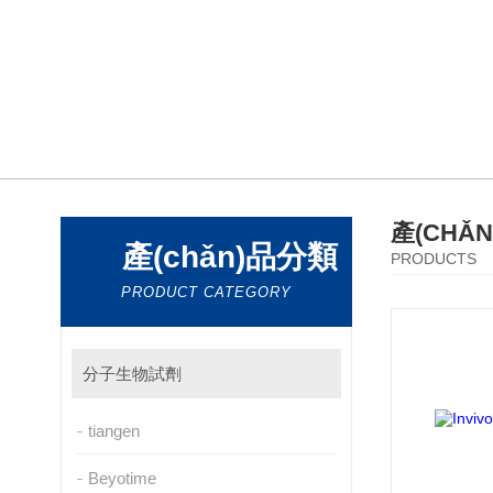
產(CHǍ
產(chǎn)品分類
PRODUCTS
PRODUCT CATEGORY
分子生物試劑
tiangen
Beyotime