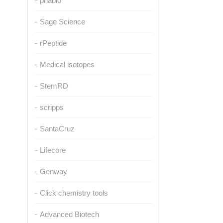
pnabio
Sage Science
rPeptide
Medical isotopes
StemRD
scripps
SantaCruz
Lifecore
Genway
Click chemistry tools
Advanced Biotech