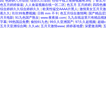
四
|
色婷婷六月综合
|
综合久久综合
|
任你干线上免费视频有3吗
|
丁香五月
色五月婷婷操逼
|
人人肏逼视频在线一区二区
|
色五月 五月婷婷
|
四四色播
综合婷婷久久综合婷婷久久
|
欧美性猛交AAAA片黑人
|
激情美女五月天激
蕉久久
|
玖玖99免费视频
|
日韩 mm 不卡
|
色五月综合激情网
|
国产精品涩
月天电影
|
91九色国产熟女
|
www.夜夜操.com
|
九九在线这里只有精品视
字幕
|
99热国品免费
|
偷拍91九色
|
99久久亚洲国产
|
97久久超视频
|
超碰c
五月天亚洲综合网
|
久久ab
|
五月天激情www
|
婷婷基地爱
|
深爱激清网
|