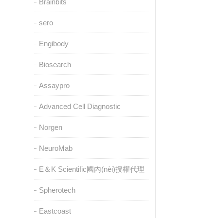
Brainbits
sero
Engibody
Biosearch
Assaypro
Advanced Cell Diagnostic
Norgen
NeuroMab
E＆K Scientific國內(nèi)授權代理
Spherotech
Eastcoast