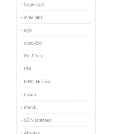
Cape Cod
aves labs
aqix
appexbio
Pel-Freez
PBL
MRC-Holland
mclab
Merck
CDN Isotopes
Abways