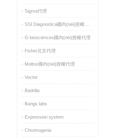
Sigma代理
SSI Diagnostica國內(nèi)授權代理
G-biosciences國內(nèi)授權代理
Fisher北京代理
Moltox國內(nèi)授權代理
Vector
Badrilla
Bangs labs
Expression system
Chromogenix