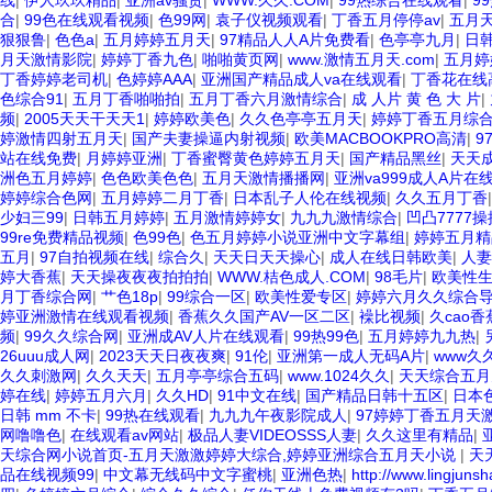
线
|
伊人玖玖精品
|
亚洲av骚货
|
WWW.久久.COM
|
99热综合在线观看
|
9
合
|
99色在线观看视频
|
色99网
|
袁子仪视频观看
|
丁香五月停停av
|
五月
狠狠鲁
|
色色a
|
五月婷婷五月天
|
97精品人人A片免费看
|
色亭亭九月
|
日
月天激情影院
|
婷婷丁香九色
|
啪啪黄页网
|
www.激情五月天.com
|
五月婷
丁香婷婷老司机
|
色婷婷AAA
|
亚洲国产精品成人va在线观看
|
丁香花在线
色综合91
|
五月丁香啪啪拍
|
五月丁香六月激情综合
|
成 人片 黄 色 大 片
|
频
|
2005天天干天天1
|
婷婷欧美色
|
久久色亭亭五月天
|
婷婷丁香五月综
婷激情四射五月天
|
国产夫妻操逼内射视频
|
欧美MACBOOKPRO高清
|
9
站在线免费
|
月婷婷亚洲
|
丁香蜜臀黄色婷婷五月天
|
国产精品黑丝
|
天天
洲色五月婷婷
|
色色欧美色色
|
五月天激情播播网
|
亚洲va999成人A片在
婷婷综合色网
|
五月婷婷二月丁香
|
日本乱子人伦在线视频
|
久久五月丁香
少妇三99
|
日韩五月婷婷
|
五月激情婷婷女
|
九九九激情综合
|
凹凸7777
99re免费精品视频
|
色99色
|
色五月婷婷小说亚洲中文字幕组
|
婷婷五月精
五月
|
97自拍视频在线
|
综合久
|
天天日天天操心
|
成人在线日韩欧美
|
人妻
婷大香蕉
|
天天操夜夜夜拍拍拍
|
WWW.桔色成人.COM
|
98毛片
|
欧美性生
月丁香综合网
|
艹色18p
|
99综合一区
|
欧美性爱专区
|
婷婷六月久久综合
婷亚洲激情在线观看视频
|
香蕉久久国产AV一区二区
|
襙比视频
|
久cao
频
|
99久久综合网
|
亚洲成AV人片在线观看
|
99热99色
|
五月婷婷九九热
|
26uuu成人网
|
2023天天日夜夜爽
|
91伦
|
亚洲第一成人无码A片
|
www久久
久久刺激网
|
久久天天
|
五月亭亭综合五码
|
www.1024久久
|
天天综合五月
婷在线
|
婷婷五月六月
|
久久HD
|
91中文在线
|
国产精品日韩十五区
|
日本色
日韩 mm 不卡
|
99热在线观看
|
九九九午夜影院成人
|
97婷婷丁香五月天
网噜噜色
|
在线观看av网站
|
极品人妻VIDEOSSS人妻
|
久久这里有精品
|
天综合网小说首页-五月天激激婷婷大综合,婷婷亚洲综合五月天小说
|
天
品在线视频99
|
中文幕无线码中文字蜜桃
|
亚洲色热
|
http://www.lingjuns