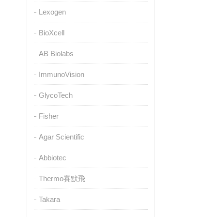
Lexogen
BioXcell
AB Biolabs
ImmunoVision
GlycoTech
Fisher
Agar Scientific
Abbiotec
Thermo賽默飛
Takara