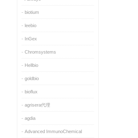
biotium
leebio
InGex
Chromsystems
Hellbio
goldbio
bioflux
agrisera代理
agdia
Advanced ImmunoChemical