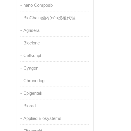
nano Composix
BioChain國內(nèi)授權代理
Agrisera
Bioclone
Cellscript
Cyagen
Chrono-log
Epigentek
Biorad
Applied Biosystems
Fitzgerald