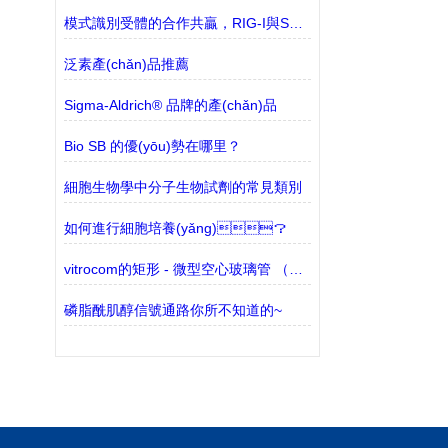
模式識別受體的合作共贏，RIG-I與STING的聯(lián)盟
泛素產(chǎn)品推薦
Sigma-Aldrich® 品牌的產(chǎn)品
Bio SB 的優(yōu)勢在哪里？
細胞生物學中分子生物試劑的常見類別
如何進行細胞培養(yǎng)？
vitrocom的矩形 - 微型空心玻璃管 （包含3530-50有現(xiàn)貨）的介紹
磷脂酰肌醇信號通路你所不知道的~