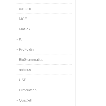
cusabio
MCE
MatTek
ICl
ProFoldin
BioGrammatics
aobious
USP
Proteintech
QuaCell