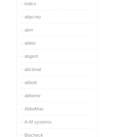
inalco
abpcorp
abm
abitec
abgent
abclonal
abbott
abberior
AbboMax
A-M systems
Biocheck