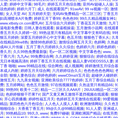
人爱
|
婷婷中文字幕
|
98毛片
|
婷婷五月天色综合翘
|
亚州AV超碰人人操
|
说色婷婷
|
婷婷六月丁
|
成人 在线观看国产
|
91seAV
|
99 re视频一区
|
激情
航
|
女人天堂 AV
|
五月婷婷天堂
|
无码AV免费精品一区二区三区
|
丁香五月
妇高潮喷水A片免费
|
婷婷五月丁香99
|
色色色99
|
99久久精品视频女神1
|
www.xtbsty.cn.com蜜乳AV
|
五月综合六月婷婷
|
丁香花五月天激情
|
九月
逼电影免费看
|
日韩人妻在线观看
|
操逼棍操逼
|
五月激情小说网
|
在线观
香五月天久久婷婷一区
|
99热这里只有精品8
|
中文字幕中文有码在线
|
9
狠五月婷婷
|
深爱五月婷婷开心中文字幕
|
色五月情
|
狠狠色丁香乆乆
|
久
在线精品99re8热
|
激情98色婷婷五
|
激情综合网五月天天
|
色婷网
|
久热超
成AV人片传媒
|
五月丁香六月婷婷久久久综合
|
色婷婷六月
|
婷婷色婷婷
|
香久月
|
久久99热免费最新版
|
毛v一区二区视频
|
中文字幕色色
|
www。五
丁香六月
|
九九Av
|
99免费综合网
|
久久婷婷亚洲
|
狠狠综合
|
婷婷在线综
无日本视频高清8
|
婷婷丁香五月天在线视频
|
极品人妻VIDEOSSS人妻
|
丁香 啪啪
|
www.99精品在线
|
综合网色
|
成人视频网
|
婷婷激情五月综合
本成人内射
|
婷婷五月天综合网
|
六月婷婷综合久久
|
色色色色色色网站
|
全部
|
狠狠人妻色综合
|
婷婷色婷婷
|
wwwC0maV五月花
|
超碰伊人碰婷婷
激情五月
|
九九美女视频
|
亚洲欧美综合7777色婷婷
|
五月丁香综合精品
|
费
|
五月婷网站
|
色色五月激情
|
97在线视频观看
|
久热这里只有精品66
|
操
|
99热99
|
欧美十二区
|
精品一二三区久久AAA片
|
26UUU精品一区二
说
|
色婷婷狠狠干芒果TV
|
国产又黄又爽又激情不遮挡视频在线观看
|
狠狠
6
|
开心四房播播
|
婷婷性福五月天
|
色婷婷五月天激情在线观看
|
99爱视
精品
|
第四色色六月色综合
|
人人色人人摸人人看
|
欧洲激情网站
|
久久色
啪啪综合
|
大香蕉丁香五月
|
99@久久@99精品视频
|
91人人爱
|
亚洲成人
月
|
99热精品10
|
99久久.www
|
免费97碰碰
|
亚洲欧洲国产精品
|
在线另类