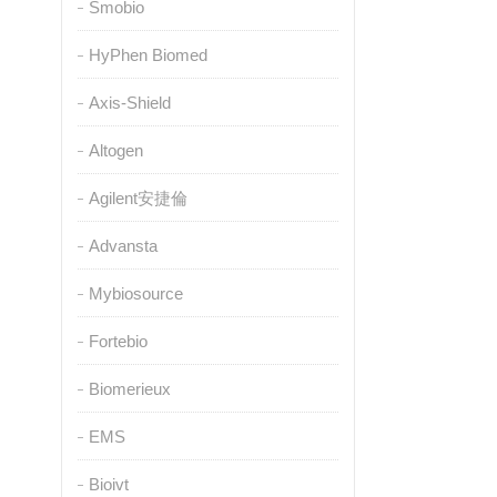
Smobio
HyPhen Biomed
Axis-Shield
Altogen
Agilent安捷倫
Advansta
Mybiosource
Fortebio
Biomerieux
EMS
Bioivt