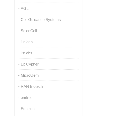
AGL
Cell Guidance Systems
ScienCell
lucigen
listlabs
EpiCypher
MicroGem
RAN Biotech
emfret
Echelon