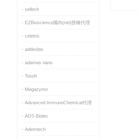
selleck
EZBioscience國內(nèi)授權代理
celetrix
addexbio
adamas nano
Tosoh
Megazyme
Advanced ImmunoChemical代理
ADS Biotec
Ademtech