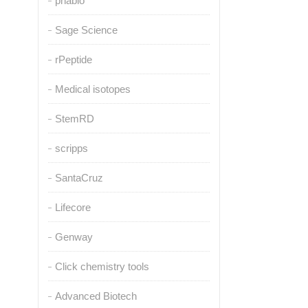
pnabio
Sage Science
rPeptide
Medical isotopes
StemRD
scripps
SantaCruz
Lifecore
Genway
Click chemistry tools
Advanced Biotech