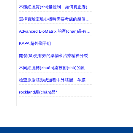
不懂細胞質(zhì)量控制，如何真正養(yǎng)好細胞？
選擇實驗室離心機時需要考慮的幾個因素
Advanced BioMatrix 的產(chǎn)品有哪些？
KAPA 超外顯子組
開發(fā)更有效的藥物來治療精神分裂癥的衰弱癥狀
不同細胞轉(zhuǎn)染技術(shù)的原理及區(qū)別
檢查原腸胚形成過程中外胚層、羊膜和卵黃囊之間相互作用的新方法
rockland產(chǎn)品*