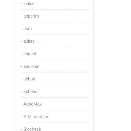
inalco
abpcorp
abm
abitec
abgent
abclonal
abbott
abberior
AbboMax
A-M systems
Biocheck