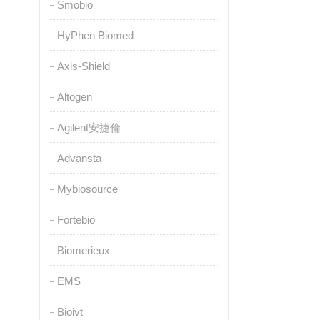
Smobio
HyPhen Biomed
Axis-Shield
Altogen
Agilent安捷倫
Advansta
Mybiosource
Fortebio
Biomerieux
EMS
Bioivt