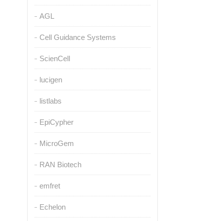
AGL
Cell Guidance Systems
ScienCell
lucigen
listlabs
EpiCypher
MicroGem
RAN Biotech
emfret
Echelon