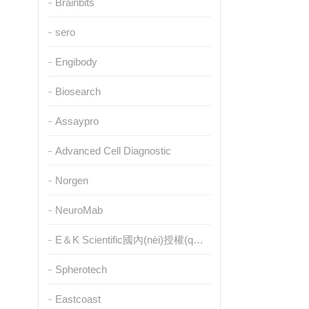
Brainbits
sero
Engibody
Biosearch
Assaypro
Advanced Cell Diagnostic
Norgen
NeuroMab
E＆K Scientific國內(nèi)授權(quán)代理
Spherotech
Eastcoast