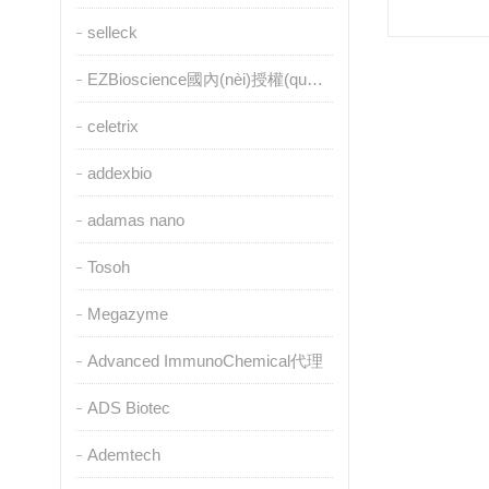
selleck
EZBioscience國內(nèi)授權(quán)代理
celetrix
addexbio
adamas nano
Tosoh
Megazyme
Advanced ImmunoChemical代理
ADS Biotec
Ademtech