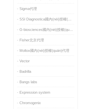
Sigma代理
SSI Diagnostica國內(nèi)授權(quán)代理
G-biosciences國內(nèi)授權(quán)代理
Fisher北京代理
Moltox國內(nèi)授權(quán)代理
Vector
Badrilla
Bangs labs
Expression system
Chromogenix