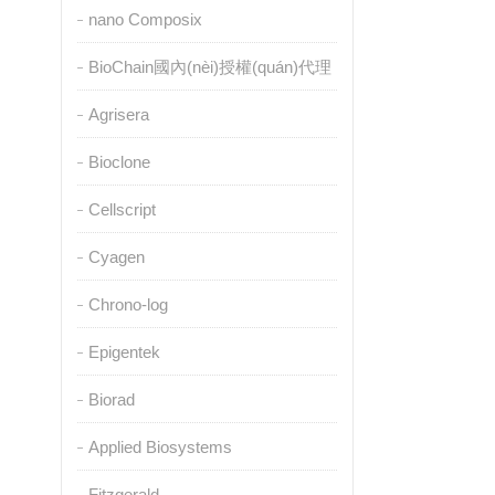
nano Composix
BioChain國內(nèi)授權(quán)代理
Agrisera
Bioclone
Cellscript
Cyagen
Chrono-log
Epigentek
Biorad
Applied Biosystems
Fitzgerald