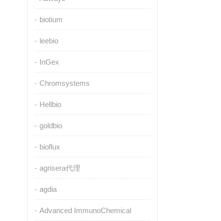
biotium
leebio
InGex
Chromsystems
Hellbio
goldbio
bioflux
agrisera代理
agdia
Advanced ImmunoChemical