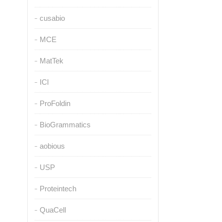
cusabio
MCE
MatTek
ICl
ProFoldin
BioGrammatics
aobious
USP
Proteintech
QuaCell