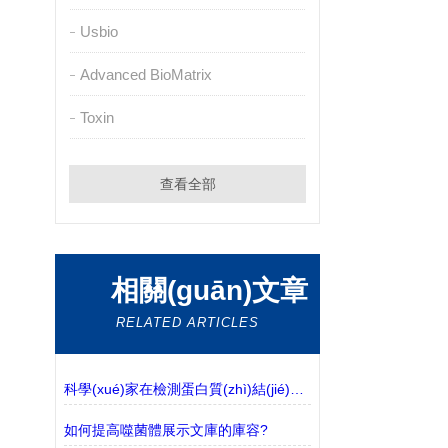
Usbio
Advanced BioMatrix
Toxin
查看全部
相關(guān)文章
RELATED ARTICLES
科學(xué)家在檢測蛋白質(zhì)結(jié)構(gòu)變化方面取得了重大突破
如何提高噬菌體展示文庫的庫容?