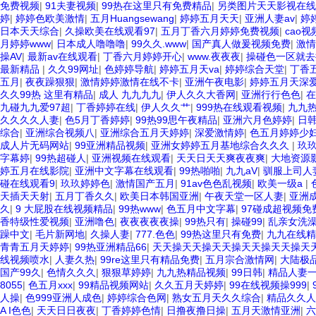
免费视频
|
91夫妻视频
|
99热在这里只有免费精品
|
另类图片天天影视在线
婷
|
婷婷色欧美激情
|
五月Huangsewang
|
婷婷五月天天
|
亚洲人妻av
|
婷
日本天天综合
|
久操欧美在线观看97
|
五月丁香六月婷婷免费视频
|
cao
月婷婷www
|
日本成人噜噜噜
|
99久久.www
|
国产真人做爰视频免费
|
激情
操AV
|
最新av在线观看
|
丁香六月婷婷开心
|
www.夜夜夜
|
操碰色一区就去
最新精品
|
久久99网址
|
色婷婷导航
|
婷婷五月天va
|
婷婷综合天堂
|
丁香
五月
|
夜夜躁狠狠
|
激情婷婷激情在线不卡
|
亚洲午夜电影
|
婷婷五月天深
久久99热 这里有精品
|
成人 九九九九
|
伊人久久大香网
|
亚洲行行色色
|
在
九碰九九爱97超
|
丁香婷婷在线
|
伊人久久艹
|
999热在线观看视频
|
九九
久久久久人妻
|
色5月丁香婷婷
|
99热99思午夜精品
|
亚洲六月色婷婷
|
日韩
综合
|
亚洲综合视频八
|
亚洲综合五月天婷婷
|
深爱激情婷
|
色五月婷婷少
成人片无码网站
|
99亚洲精品视频
|
亚洲女婷婷五月基地综合久久久
|
玖
字幕婷
|
99热超碰人
|
亚洲视频在线观看
|
天天日天天爽夜夜爽
|
大地资源
婷五月在线影院
|
亚洲中文字幕在线观看
|
99热啪啪
|
九九aV
|
驯服上司人
碰在线观看9
|
玖玖婷婷色
|
激情国产五月
|
91av色色乱视频
|
欧美一级a
|
天插天天射
|
五月丁香久久
|
欧美日本韩国亚洲
|
午夜天堂一区人妻
|
亚洲
久
|
9 大屁股在线视频精品
|
99热www
|
色五月中文字幕
|
97碰成超视频免
香特级性爱视频
|
亚洲噜色
|
夜夜夜夜夜操
|
99热只有
|
操碰99
|
乱亲女洗澡
躁中文
|
毛片新网地
|
久操人妻
|
777.色色
|
99热这里只有免费
|
九九在线精
青青五月天婷婷
|
99热亚洲精品66
|
天天操天天操天天操天天操天天操天
线视频喷水
|
人妻久热
|
99re这里只有精品免费
|
五月宗合激情网
|
大陆极品
国产99久
|
色情久久久
|
狠狠草婷婷
|
九九热精品视频
|
99日韩
|
精品人妻
8055
|
色五月xxx
|
99精品视频网站
|
久久五月天婷婷
|
99在线视频操999
|
人操
|
色999亚洲人成色
|
婷婷综合色网
|
熟女五月天久久综合
|
精品久久人
A I色色
|
天天日日夜夜
|
丁香婷婷色情
|
日撸夜撸日操
|
五月天激情亚洲
|
六