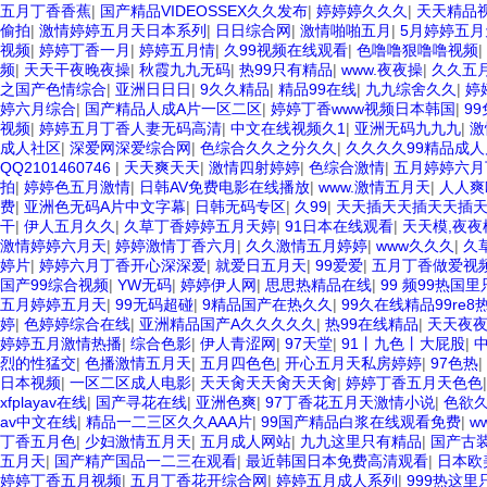
五月丁香香蕉
|
国产精品VIDEOSSEX久久发布
|
婷婷婷久久久
|
天天精品
偷拍
|
激情婷婷五月天日本系列
|
日日综合网
|
激情啪啪五月
|
5月婷婷五月
视频
|
婷婷丁香一月
|
婷婷五月情
|
久99视频在线观看
|
色噜噜狠噜噜视频
|
频
|
天天干夜晚夜操
|
秋霞九九无码
|
热99只有精品
|
www.夜夜操
|
久久五
之国产色情综合
|
亚洲日日日
|
9久久精品
|
精品99在线
|
九九综舍久久
|
婷
婷六月综合
|
国产精品人成A片一区二区
|
婷婷丁香www视频日本韩国
|
9
视频
|
婷婷五月丁香人妻无码高清
|
中文在线视频久1
|
亚洲无码九九九
|
激
成人社区
|
深爱网深爱综合网
|
色综合久久之分久久
|
久久久久99精品成人
QQ2101460746
|
天天爽天天
|
激情四射婷婷
|
色综合激情
|
五月婷婷六月
拍
|
婷婷色五月激情
|
日韩AV免费电影在线播放
|
www.激情五月天
|
人人爽
费
|
亚洲色无码A片中文字幕
|
日韩无码专区
|
久99
|
天天插天天插天天插
干
|
伊人五月久久
|
久草丁香婷婷五月天婷
|
91日本在线观看
|
天天模,夜夜
激情婷婷六月天
|
婷婷激情丁香六月
|
久久激情五月婷婷
|
www久久久
|
久
婷片
|
婷婷六月丁香开心深深爱
|
就爱日五月天
|
99爱爱
|
五月丁香做爱视
国产99综合视频
|
YW无码
|
婷婷伊人网
|
思思热精品在线
|
99 频99热国
五月婷婷五月天
|
99无码超碰
|
9精品国产在热久久
|
99久在线精品99re8
婷
|
色婷婷综合在线
|
亚洲精品国产A久久久久久
|
热99在线精品
|
天天夜
婷婷五月激情热播
|
综合色影
|
伊人青涩网
|
97天堂
|
91丨九色丨大屁股
|
烈的性猛交
|
色播激情五月天
|
五月四色色
|
开心五月天私房婷婷
|
97色热
|
日本视频
|
一区二区成人电影
|
天天肏天天肏天天肏
|
婷婷丁香五月天色色
xfplayav在线
|
国产寻花在线
|
亚洲色爽
|
97丁香花五月天激情小说
|
色欲
av中文在线
|
精品一二三区久久AAA片
|
99国产精品白浆在线观看免费
|
w
丁香五月色
|
少妇激情五月天
|
五月成人网站
|
九九这里只有精品
|
国产古
五月天
|
国产精产国品一二三在观看
|
最近韩国日本免费高清观看
|
日本欧
婷婷丁香五月视频
|
五月丁香花开综合网
|
婷婷五月成人系列
|
999热这里