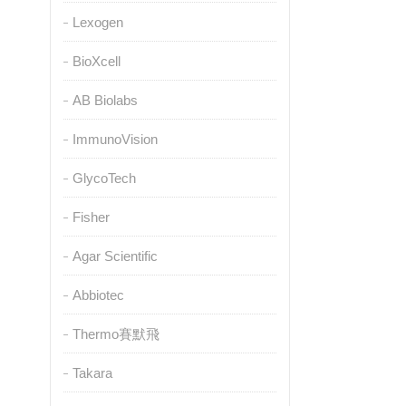
Lexogen
BioXcell
AB Biolabs
ImmunoVision
GlycoTech
Fisher
Agar Scientific
Abbiotec
Thermo賽默飛
Takara