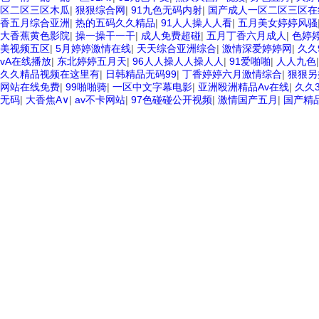
区二区三区木瓜
|
狠狠综合网
|
91九色无码内射
|
国产成人一区二区三区
香五月综合亚洲
|
热的五码久久精品
|
91人人操人人看
|
五月美女婷婷风骚
大香蕉黄色影院
|
操一操干一干
|
成人免费超碰
|
五月丁香六月成人
|
色婷婷
美视频五区
|
5月婷婷激情在线
|
天天综合亚洲综合
|
激情深爱婷婷网
|
久久
vA在线播放
|
东北婷婷五月天
|
96人人操人人操人人
|
91爱啪啪
|
人人九色
久久精品视频在这里有
|
日韩精品无码99
|
丁香婷婷六月激情综合
|
狠狠另
网站在线免费
|
99啪啪骑
|
一区中文字幕电影
|
亚洲殴洲精品Av在线
|
久久
无码
|
大香焦A∨
|
av不卡网站
|
97色碰碰公开视频
|
激情国产五月
|
国产精