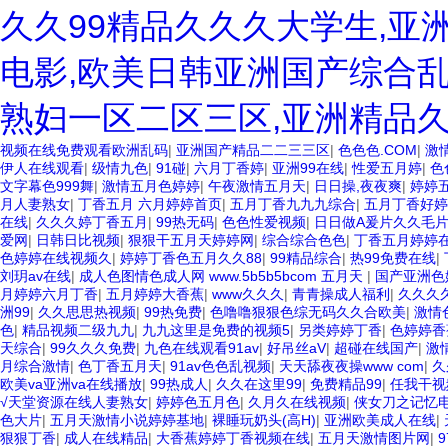
久久99精品久久久大学生,亚
电影,欧美日韩亚洲国产综合乱
熟妇一区二区三区,亚洲精品
视频在线免费观看欧洲乱码
|
亚洲国产精品二二三三区
|
色色色.COM
|
激
伊人在线观看
|
级情九色
|
91碰
|
六月丁香婷
|
亚洲99在线
|
性爱五月婷
|
色
文字幕色999舞
|
激情五月色婷婷
|
午夜激情五月天
|
日日操,夜夜爽
|
婷婷
月人妻熟女
|
丁香五月 六月婷婷首页
|
五月丁香九九九综合
|
五月丁香好婷
在线
|
久久久婷丁香五月
|
99热无码
|
色色性爱视频
|
日日做A爰片久久毛片
爱网
|
日韩日比视频
|
狠狠干五月天婷婷网
|
综合综合色色
|
丁香五月婷婷
色婷婷在线视频久
|
婷婷丁香色五月久久88
|
99精品综合
|
热99免费在线
|
刘玥av在线
|
成人色图情色成人网 www.5b5b5bcom 五月天
|
国产亚洲色
月婷婷六月丁香
|
五月婷婷大香蕉
|
www久久久
|
青青操成人福利
|
久久久久
洲99
|
久久思思热视频
|
99热免费
|
色噜噜狠狠色综无码久久合欧美
|
激情
色
|
精品视频二级九九
|
九九这里是免费的视频5
|
另类婷婷丁香
|
色婷婷香
天综合
|
99久久久免费
|
九色在线观看91av
|
好吊丝aV
|
超碰在线国产
|
激
月综合激情
|
色丁香五月天
|
91av色色乱视频
|
天天舔夜夜操www com
|
久
欧美va亚洲va在线播放
|
99热成人
|
久久在这里99
|
免费精品99
|
任我干视
√天堂资源在线人妻熟女
|
婷婷色五月色
|
久月久在线视频
|
侠女刀之记忆
色大片
|
五月天激情小说婷婷基地
|
裸睡玩奶头(高H)
|
亚洲欧美成人在线
|
狠狠丁香
|
成人在线精品
|
大香蕉婷婷丁香视频在线
|
五月天激情图片网
|