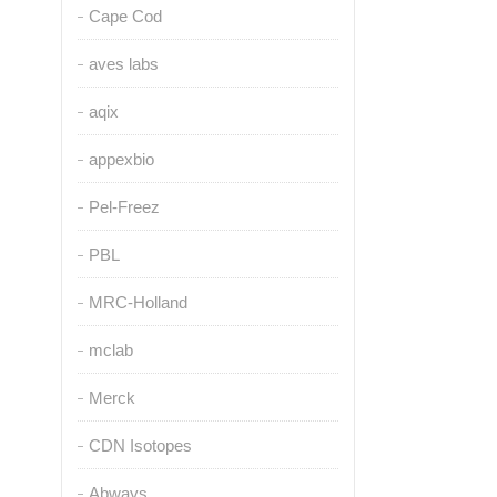
Cape Cod
aves labs
aqix
appexbio
Pel-Freez
PBL
MRC-Holland
mclab
Merck
CDN Isotopes
Abways