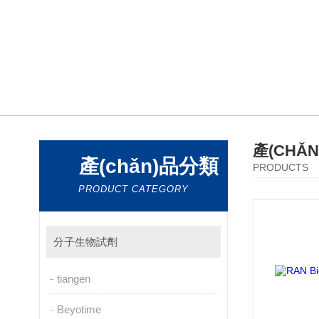
產(CHǍ
產(chǎn)品分類
PRODUCTS
PRODUCT CATEGORY
分子生物試劑
tiangen
Beyotime