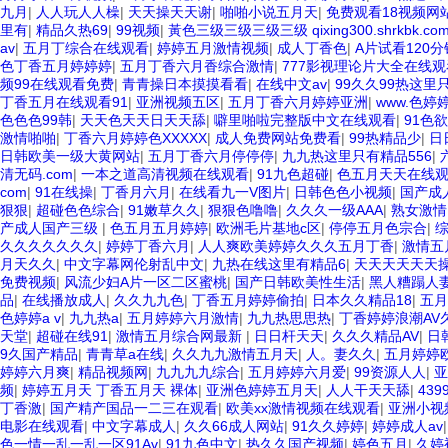
九月
|
人人玩人人橾
|
天天操天天谢
|
啪啪小说五月天
|
免费观看18视频网
里有
|
精品久热69
|
99视频
|
黃色三级三级三级三级 qixing300.shrkbk.com ww
av
|
五月丁综合在线观看
|
婷婷五月激情视频
|
成人丁香色
|
A片试看120
色丁香五月婷婷婷
|
五月丁香六月香综合激情
|
777影视理论片大全在线观
频99在线观看免费
|
青青操日本摸摸看看
|
在线中文av
|
99久久99热这里
丁香五月在线观看91
|
亚洲视频五区
|
五月丁香六月婷婷亚洲
|
www.色婷婷
色色色99韩
|
天天色天天日天天舔
|
噼里啪啦完整版中文在线观看
|
91色
激情啪啪
|
丁香六月婷婷色XXXXX
|
成人免费网站免费看
|
99热精品少
|
日
日韩欧美一级大黄网站
|
五月丁香六月停停停
|
九九热这里只有精品556
|
清无码.com
|
一本之道高清视频在线观看
|
91九色超碰
|
色五月天天在线
com
|
91在线操
|
丁香月六月
|
在线看九一V图片
|
日韩色色小视频
|
国产成
狠狠
|
超碰色色综合
|
91嫩草久久
|
狠狠色噜噜
|
久久久一级AAA
|
熟女激情
产成人国产三级
|
色五月五月婷婷
|
欧洲毛片基地c区
|
停停五月色宗合
|
综
久久久久久久久
|
婷婷丁香六月
|
人人爽欧美婷婷久久久五月丁香
|
激情五
月天久久
|
中文字幕网伦射乱中文
|
九热在线这里有精品6
|
天天天天天天
免费视频
|
风流少妇A片一区二区蜜桃
|
国产日韩欧美性生活
|
黑人糟蹋人
品
|
在线播放成人
|
久久九九色
|
丁香五月婷婷偷拍
|
日本久久精品18
|
五月
色婷婷a v
|
九九热a
|
五月婷婷六月激情
|
九九热思思热
|
丁香婷婷浪潮AV
天堂
|
超碰在线91
|
激情五月综合网最新
|
日日杆天天
|
久久久精品AV
|
日
9久国产精品
|
青青草a在线
|
久久九九激情五月天
|
人。妻久久
|
五月婷婷
婷婷六月爽
|
精品视频网
|
九九九九综合
|
五月婷婷六月爱
|
99资源人人
|
亚
频
|
婷婷五月天 丁香五月天 裸体
|
亚洲色婷婷五月天
|
人人干天天舔
|
43
丁香激
|
国产精产国品一二三在观看
|
欧美xx激情视频在线观看
|
亚洲小视
电影在线观看
|
中文字幕成人
|
久久66成人网站
|
91久久婷婷
|
婷婷成人av
色一情一乱一乱一区91Av
|
91九色中文
|
热久久国产视频
|
婷色五月
|
久婷