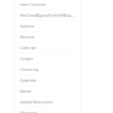
nano Composix
BioChain國(guó)內(nèi)授權(quán)代理
Agrisera
Bioclone
Cellscript
Cyagen
Chrono-log
Epigentek
Biorad
Applied Biosystems
Fitzgerald