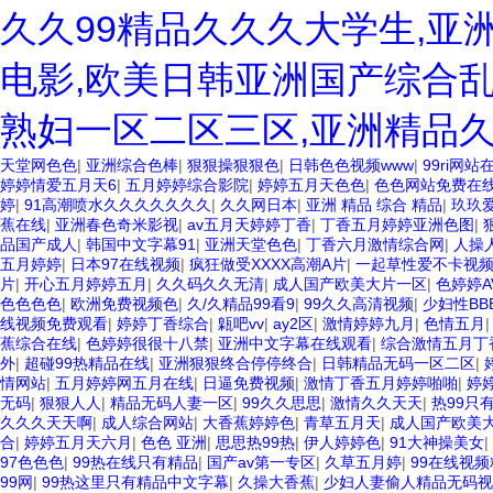
久久99精品久久久大学生,亚
电影,欧美日韩亚洲国产综合乱
熟妇一区二区三区,亚洲精品
天堂网色色
|
亚洲综合色棒
|
狠狠操狠狠色
|
日韩色色视频www
|
99ri网
婷婷情爱五月天6
|
五月婷婷综合影院
|
婷婷五月天色色
|
色色网站免费在
婷
|
91高潮喷水久久久久久久久
|
久久网日本
|
亚洲 精品 综合 精品
|
玖玖
蕉在线
|
亚洲春色奇米影视
|
av五月天婷婷丁香
|
丁香五月婷婷亚洲色图
|
品国产成人
|
韩国中文字幕91
|
亚洲天堂色色
|
丁香六月激情综合网
|
人操
五月婷婷
|
日本97在线视频
|
疯狂做受XXXX高潮A片
|
一起草性爱不卡视
片
|
开心五月婷婷五月
|
久久码久久无清
|
成人国产欧美大片一区
|
色婷婷A
色色色色
|
欧洲免费视频色
|
久/久精品99看9
|
99久久高清视频
|
少妇性BB
线视频免费观看
|
婷婷丁香综合
|
甈吧vv
|
ay2区
|
激情婷婷九月
|
色情五月
蕉综合在线
|
色婷婷很很十八禁
|
亚洲中文字幕在线观看
|
综合激情五月丁
外
|
超碰99热精品在线
|
亚洲狠狠终合停停终合
|
日韩精品无码一区二区
|
情网站
|
五月婷婷网五月在线
|
日逼免费视频
|
激情丁香五月婷婷啪啪
|
婷
无码
|
狠狠人人
|
精品无码人妻一区
|
99久久思思
|
激情久久天天
|
热99只
久久久天天啊
|
成人综合网站
|
大香蕉婷婷色
|
青草五月天
|
成人国产欧美
合
|
婷婷五月天六月
|
色色 亚洲
|
思思热99热
|
伊人婷婷色
|
91大神操美女
|
97色色色
|
99热在线只有精品
|
国产av第一专区
|
久草五月婷
|
99在线视频
99网
|
99热这里只有精品中文字幕
|
久操大香蕉
|
少妇人妻偷人精品无码视