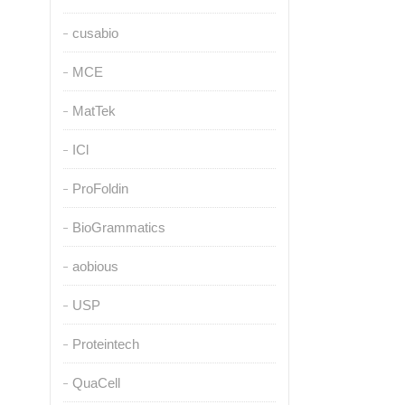
cusabio
MCE
MatTek
ICl
ProFoldin
BioGrammatics
aobious
USP
Proteintech
QuaCell