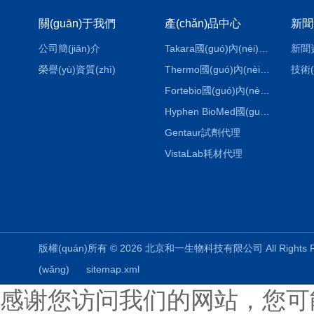
關(guān)于我們
產(chǎn)品中心
新聞
公司簡(jiǎn)介
Takara國(guó)內(nèi)代理
新聞
榮譽(yù)資質(zhì)
Thermo國(guó)內(nèi)代理
技術(
Fortebio國(guó)內(nèi)代理
Hyphen BioMed國(guó)內(nèi)代理
Gentaur試劑代理
VistaLab耗材代理
版權(quán)所有 © 2026 北京和一生物科技有限公司 All Rights
(wǎng)
sitemap.xml
感谢您访问我们的网站，您可