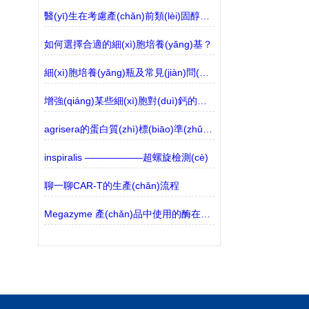
醫(yī)生在考慮產(chǎn)前類(lèi)固醇治療時(shí)需要意識(shí)到潛在的風(fēng)險(xiǎn)并謹(jǐn)慎行事
如何選擇合適的細(xì)胞培養(yǎng)基？
細(xì)胞培養(yǎng)瓶及常見(jiàn)問(wèn)題？
增強(qiáng)某些細(xì)胞對(duì)鈣的吸收有助于減緩與年齡有關(guān)的疾病
agrisera的蛋白質(zhì)標(biāo)準(zhǔn)品有哪些？
inspiralis ——————超螺旋檢測(cè)
聊一聊CAR-T的生產(chǎn)流程
Megazyme 產(chǎn)品中使用的酶在環(huán)境溫度下運(yùn)輸時(shí)是否穩(wěn)定？