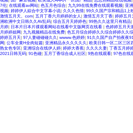
视频
|
国产麻豆视频
|
欧美成人AAA片一区国产精品
|
思思热精品在线视频
7伦
|
在线观看av网站
|
色五月色综合
|
九九99在线免费在线观看视频
|
亚
视频
|
婷婷伊人綜合中文字幕小说
|
久久久色情
|
99久久国产宗和精品1上
激情五月天。com
|
五月丁香六月婷婷的女人
|
激情五月天丁香
|
婷婷五月
洲欧洲中文日韩久久AV乱码
|
综合五月天婷婷色
|
99热久久这里只有精品
月婷
|
日本片日本片祼观看网站在线看中文版网页在线看
|
色婷婷五月天
月婷婷姐网
|
九九视频精品在线免费
|
色五月综合婷婷久久综合婷婷久久
婷婷五月天
|
97人妻碰碰碰久久
|
wwww.色婷婷
|
91久久国产自产拍夜夜9
网
|
公车全黄H全肉短篇
|
亚洲精品永久久久久久
|
欧美日韩一区二区三区
熟女色专区
|
亚洲综合在线伊人婷
|
婷婷大香蕉
|
久久久久妻
|
丁香五月婷
2021日韩无码
|
91色碰
|
五月丁香综合成人社区
|
9热在线观看
|
97色在线