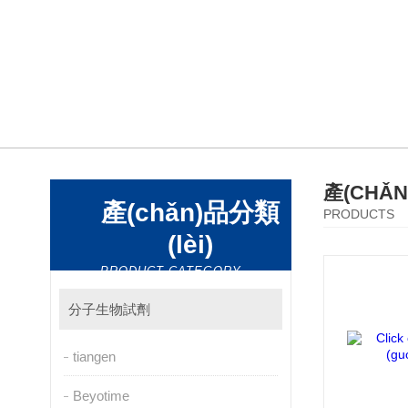
產(CHǍ
產(chǎn)品分類
PRODUCTS
(lèi)
PRODUCT CATEGORY
分子生物試劑
tiangen
Beyotime