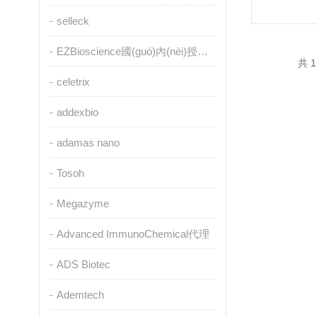
selleck
EZBioscience國(guó)內(nèi)授權(quán)代理
共 1
celetrix
addexbio
adamas nano
Tosoh
Megazyme
Advanced ImmunoChemical代理
ADS Biotec
Ademtech