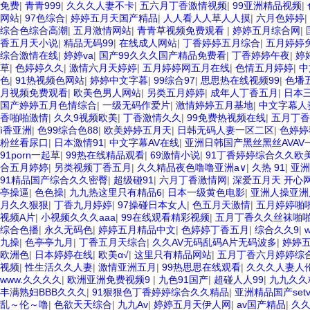
免费
|
青青999
|
久久久人妻不卡
|
五六月丁香激情视频
|
99亚洲精品视频
|
网站
|
97色综合
|
婷婷五月天国产精品
|
人人看人人草人人摸
|
六月色婷婷
|
综合色综合高潮
|
五月激情网站
|
青青草视频免费观看
|
婷婷五月综合网
|
香五月天小说
|
精品无码99
|
在线成人网站
|
丁香婷婷五月综合
|
五月婷婷
综合激情在线
|
婷婷va
|
国产99久久久国产精品免费看
|
丁香婷婷午夜
|
婷
草
|
色婷婷久久
|
激情六月天婷婷
|
五月婷婷网五月在线
|
色情五月婷婷
|
中
色
|
91热视频色网站
|
婷婷中文字暮
|
99综合97
|
思思热在线视频99
|
色墦
月视频免费观看
|
欧美色男人网站
|
另类五月婷婷
|
成年人丁香五月
|
日本
国产婷婷五月色情综合
|
一级无码作爱片
|
激情婷婷五月基地
|
中文字幕人
香啪啪激情
|
久久9视频欧美
|
丁香激情久久
|
99免费热视频在线
|
五月丁香
ì香亚洲
|
色99综合色88
|
欧美婷婷五月天
|
日韩无码人妻一区二区
|
色婷婷
粉丝看尿口
|
日本激情91
|
中文字幕AV在线
|
亚洲日韩国产黑丝黑丝AVA
91porn一起草
|
99热在线精品观看
|
69激情小说
|
91丁香婷婷综合久久欧
合五月婷婷
|
另类视频丁香五月
|
久久精品夜色噜噜亚洲a∨
|
久热 91
|
亚洲
91精品国产综合久久密臀
|
超级碰91
|
六月丁香激情网
|
深爱五月天 开心
亭操逼
|
色色操
|
九九热这里只有精品6
|
日本一级黄色电影
|
亚洲人操亚洲
月久久狠狠
|
丁香九月婷婷
|
97操碰日本女人
|
色五月天激情
|
五月婷婷啪
视频A片
|
小视频久久久aaa
|
99在线观看精彩视频
|
五月丁香久久丝袜啪
综合色播
|
永久无码色
|
婷婷五月精品中文
|
色婷婷丁香五月
|
综合久久9
|
九操
|
色亭亭九月
|
丁香五月天综合
|
久久AV无码乱码A片无码波多
|
婷婷
欧洲色
|
日本婷婷在线
|
欧美α√
|
这里只有精品网站
|
五月丁香六月婷婷综
视频
|
性生活久久人妻
|
激情亚洲五月
|
99热思思在线观看
|
久久久人妻人
www.久久久久
|
欧洲亚洲免费视频9
|
九色91国产
|
超碰人人99
|
九九久久
丰满熟妇BBB久久久
|
91狠狠色丁香婷婷综合久久精品
|
亚洲精品国产set
乱～伦～噜
|
色欲天天综合
|
九九Av
|
婷婷五月天伊人网
|
av国产精品
|
久