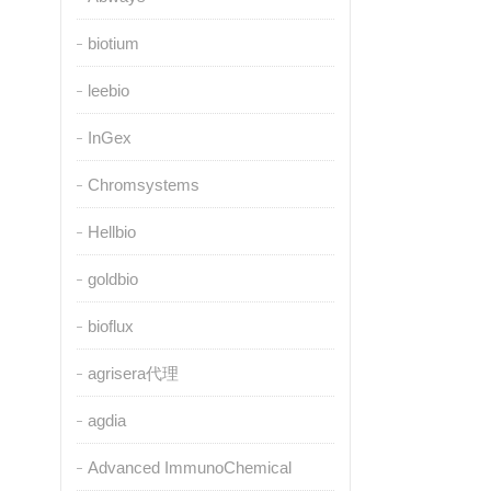
biotium
leebio
InGex
Chromsystems
Hellbio
goldbio
bioflux
agrisera代理
agdia
Advanced ImmunoChemical