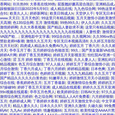
香网站
|
玖玖热99
|
大香蕉在线99热
|
屁股翘好撅高迎合跪趴
|
亚洲精品成
躁狠狠躁日日躁2022年5月9日
|
成人精品在线
|
九九色综合网
|
99热这里
合91
|
欧美久人人
|
婷婷新网址
|
欧美日韩成人h
|
天堂伊人干
|
专区无日本
www.天天日
|
五月天色区
|
99这里只有精品视频
|
五月天激情小说欧美激
天高潮
|
色135综合网
|
五月 激情视频
|
99热99久久
|
伊人久久婷
|
久久五
激情婷婷网
|
久久大香蕉视频
|
国产精品人妻欲求不满
|
这里只有精品视频2
九九九九九九九九九九九九九九九九九九九在线视频
|
人妻性爱
|
激情亚
VA国产欧…
|
亚洲电影中文字幕
|
99综合自拍
|
久久视网36
|
久久996re
禁欲老师H春潮
|
激情久久五月天
|
专区无日本视频高清8
|
久久婷五月影院
五月天社区
|
四虎成人精品永久免费AV九九
|
婷婷五月 丁香六月
|
久久久
月天
|
亭亭玉月丁香
|
五月婷婷综合色啪首页
|
99久.
|
国产美女最新VA在
婷婷A片网
|
婷婷丁香五另类网站
|
婷婷五月天影视首页
|
怡红院AV亚洲一
心激情
|
涩 五月 婷婷 狠狠
|
丁香五月在线视频
|
久久人妻人人
|
亚洲乱码日
精品视频9
|
色五月综合激情
|
97人人操人
|
婷婷五月丁香综合激情小说
|
四
月综合激情
|
丁香六月成人
|
丁香六月婷婷
|
婷婷精品视频
|
日本色爽
|
五婷
婷婷丁香
|
五月天色综合
|
色婷婷五月视频
|
九九九九精品精
|
久久五月丁
国产精品久久久久久白浆色欲
|
91嫩草久久
|
婷婷激情五月天小说校园
|
国
综合在线
|
香蕉婷婷色五月
|
五月丁香最新
|
亚洲激情综合免费
|
婷婷的五
97操碰98
|
婷婷丁香五月天亚洲
|
成人精品在线观看
|
婷婷久久五月天亚
99ri视频在线观看
|
亭亭五月色男人
|
欧美婷婷综合
|
日韩AV大全
|
97久久
激情综合网五月婷婷
|
色之综合网
|
97精品人人A片免费看
|
六月婷婷狠狠
五月
|
色婷婷成人网
|
丁香婷婷大香蕉
|
婷婷五月天激情文学小说
|
中文字
六月天
|
精品人妻久久久
|
日本久久久97
|
亚洲久久激情
|
久碰久操
|
99免
码AV
|
九九Av
|
婷婷色婷婷
|
情趣视频66
|
五月玖玖
|
欧美性猛交AAAA片