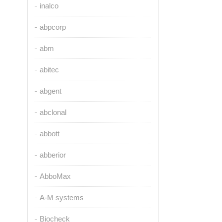
inalco
abpcorp
abm
abitec
abgent
abclonal
abbott
abberior
AbboMax
A-M systems
Biocheck