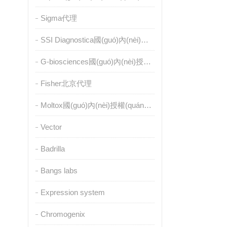
Sigma代理
SSI Diagnostica國(guó)內(nèi)授權(quán)代理
G-biosciences國(guó)內(nèi)授權(quán)代理
Fisher北京代理
Moltox國(guó)內(nèi)授權(quán)代理
Vector
Badrilla
Bangs labs
Expression system
Chromogenix