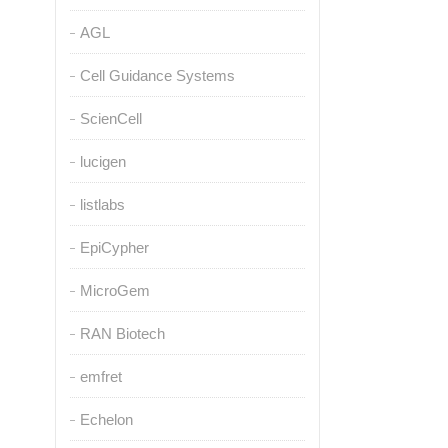
AGL
Cell Guidance Systems
ScienCell
lucigen
listlabs
EpiCypher
MicroGem
RAN Biotech
emfret
Echelon