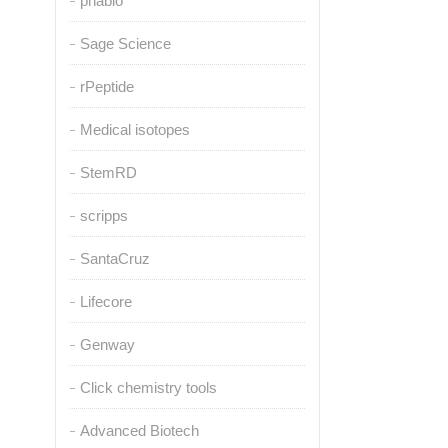
pnabio
Sage Science
rPeptide
Medical isotopes
StemRD
scripps
SantaCruz
Lifecore
Genway
Click chemistry tools
Advanced Biotech