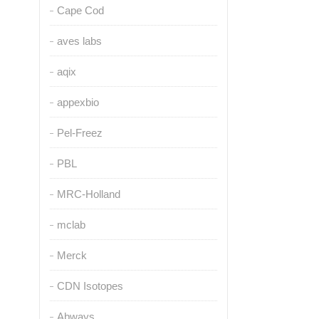
Cape Cod
aves labs
aqix
appexbio
Pel-Freez
PBL
MRC-Holland
mclab
Merck
CDN Isotopes
Abways