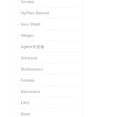
Smobio
HyPhen Biomed
Axis-Shield
Altogen
Agilent安捷倫
Advansta
Mybiosource
Fortebio
Biomerieux
EMS
Bioivt