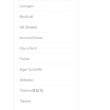
Lexogen
BioXcell
AB Biolabs
ImmunoVision
GlycoTech
Fisher
Agar Scientific
Abbiotec
Thermo賽默飛
Takara