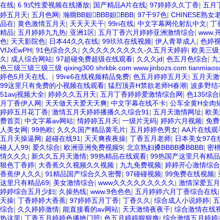
在线
|
6 9式性爱视频在线播放
|
国产精品A片在线
|
97婷婷久久丁香
|
五月
婷五月天
|
五月色网
|
瀚癇BB妲BBB妲BBB
|
97干97色
|
CHINESE熟
品在
|
黄色激情五月天
|
天天天天干
|
99ri在线
|
中文字幕网伦射乱中文
|
丁
精品
|
五月婷婷九九热
|
亚洲1区
|
五月丁香六月婷婷亚洲激情综合
|
www
色
|
天天影院色
|
日本44久久在线
|
99玖玖在线视频
|
伊人青草成人
|
色婷
VfJxEwPH
|
91色综合久久
|
久久久久久久久久久-久五月天婷婷
|
欧美三级
久
|
成人综合网站
|
97超碰免费超级在线观看
|
久久久jd
|
色五月色综合
|
九
色三级三级三级三级 qixing300.shrkbk.com www.jinbozs.com tianmiao
婷色5月天在线。
|
99re6在线视频精品免费
|
色五月婷婷五月天
|
五月天激
99这里只有免费的小视频在线观看
|
猛烈顶弄H禁欲老师H春潮
|
波多野结
51avj视频大全
|
婷婷久久五月天
|
五月丁香婷婷爱激情综合网
|
色135综
月丁香伊人网
|
天天做天天爱天天爽
|
中文字幕在线不卡
|
公车全黄H全肉
婷婷五月花丁香
|
激情五月天婷婷播播久久综合91
|
五月天激情网址
|
欧美
费首页
|
中文字幕av网站
|
情婷婷五月天
|
一级片无码
|
婷婷六月视频
|
免费
人美女网
|
99热欧
|
久久久国产精品黄毛片
|
五月婷婷色男女
|
AA片在线
五月天操逼网
|
超碰在线91
|
天天爽夜夜操
|
丁香五月老师
|
日本美女97在
碰人人99
|
爱久综合
|
欧洲亚洲免费视频9
|
北京熟妇搡BBBB搡BBBB
|
密
情久久久
|
新久久五月天激情
|
99热精品在线观看
|
99热国产这里只有精品
狠色丁香婷
|
大香蕉久久视频久久视频
|
九九免费视频
|
婷婷开心激情综合
香蕉伊人久久
|
91精品国产综合久久密臀
|
97碰碰视频
|
99免费在线视频
|
这里只有精品69
|
美女激情综合
|
www久久久久久久久久久
|
激情深爱五月
婷婷综合五月少妇
|
久操热线
|
www.9色色色
|
五月婷婷六月丁香综合在线
天操
|
丁香婷婷大香蕉
|
97婷婷五月丁香
|
丁香久久
|
综合成人小说婷婷
|
五
综合
|
久久婷婷激情
|
能直接看的av网站
|
天天激情夜夜干
|
综合激情在线
热这里
|
丁香五月婷婷色播艳门照
|
色五月婷婷狠狠撸
|
综合激情五月婷婷