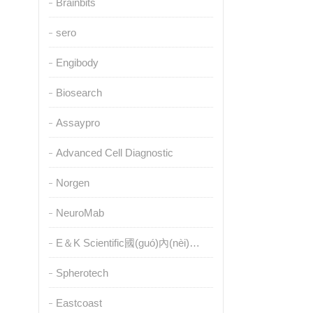
Brainbits
sero
Engibody
Biosearch
Assaypro
Advanced Cell Diagnostic
Norgen
NeuroMab
E＆K Scientific國(guó)內(nèi)授權(quán)代理
Spherotech
Eastcoast