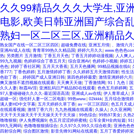
久久99精品久久久大学生,亚
电影,欧美日韩亚洲国产综合乱
熟妇一区二区三区,亚洲精品
熟女国产在线一区二区三区四区
|
超碰免费在线
|
亚洲五月情
|
、激情六月
亚洲AV成人在线
|
青青草99热久久精品国
|
婷婷六月久久
|
www.色色色co
热
|
另类图片 五月激情
|
丁香五月天色
|
丁香五月婷婷动漫视频
|
人人爽人
99九九视频
|
色婷婷综合丁香五月天
|
综合亚洲AV
|
色婷婷小视频
|
婷婷五
色色
|
婷婷丁香社区网
|
五月天大香蕉
|
五月天色播网
|
99精品视频在线6
|
香777
|
丁香色婷婷
|
五月激情婷婷丁香
|
久久婷婷五月天激情四射
|
性生活
色欲丁香
|
...婷婷国产成人亚洲日韩
|
第四色婷婷最爱
|
激情亚洲婷婷六月
爽又激情不遮挡视频在线观看
|
天天爽天天做
|
丁香激情网
|
91丨九色丨
久久人妻
|
秋霞AV淫
|
亚洲乱码日产精品BD在线观看
|
色色五月婷婷网
|
五
97人妻碰碰碰久久久久-最近国语高清
|
亚洲成人av在线
|
伊人青草成人
|
超碰一区
|
强伦轩人妻一区二区电影
|
99热www.
|
02kkkk
|
五月综合激情婷
满人妻HD中文字幕
|
五月天婷婷久草丁香
|
av 一区三区四区
|
色五月天成
在线观看视频
|
激情丁香六月
|
九九热视频在线观看
|
久操人
|
久久亚洲网
|
天天干天天操天天干天天操天天干天天操
|
99色综合
|
99热97美女
|
久热2
噜噜狠狠
|
伊人免费视频9
|
色五月涩涩婷婷蜜桃
|
公车全黄H全肉短篇
|
9
99九无网码
|
色噜噜狠狠插综合
|
久久97久久99久久综合欧美
|
亚洲色色
四射综合网
|
综合图区激情
|
影音先锋91网站在线观看
|
五月丁香爱婷婷深