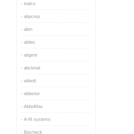
inalco
abpcorp
abm
abitec
abgent
abclonal
abbott
abberior
AbboMax
A-M systems
Biocheck