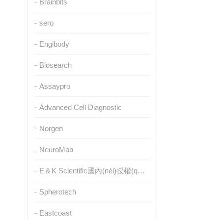
Brainbits
sero
Engibody
Biosearch
Assaypro
Advanced Cell Diagnostic
Norgen
NeuroMab
E＆K Scientific國內(nèi)授權(quán)代理
Spherotech
Eastcoast