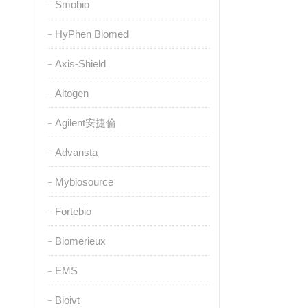
Smobio
HyPhen Biomed
Axis-Shield
Altogen
Agilent安捷倫
Advansta
Mybiosource
Fortebio
Biomerieux
EMS
Bioivt