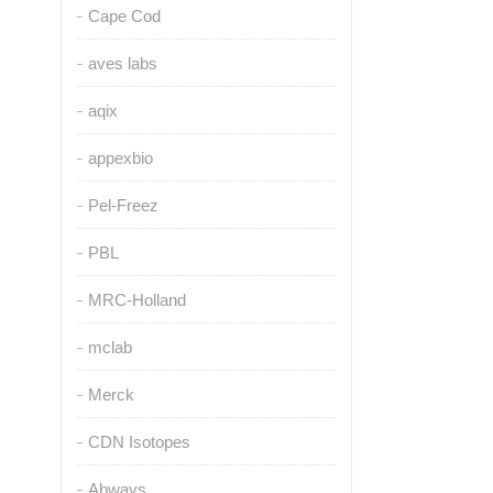
Cape Cod
aves labs
aqix
appexbio
Pel-Freez
PBL
MRC-Holland
mclab
Merck
CDN Isotopes
Abways