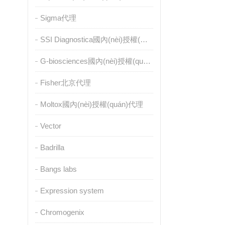
Sigma代理
SSI Diagnostica國內(nèi)授權(quán)代理
G-biosciences國內(nèi)授權(quán)代理
Fisher北京代理
Moltox國內(nèi)授權(quán)代理
Vector
Badrilla
Bangs labs
Expression system
Chromogenix