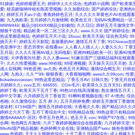
91操操
|
色婷婷最爱五月
|
婷婷伊人久久综合
|
色婷婷小说网
|
国产欧美第
爱
|
校花娇喘呻吟校长陈若雪视频
|
久久加勤综合
|
国产婷婷综合
|
亚洲色9
久
|
婷婷五月天av小说
|
香蕉婷婷色五月
|
久久久久久草黄色片AV在线观看
频
|
九九热欧美
|
五月婷婷六月激情网
|
欧美色五月
|
无码AV免费精品一区
WWW444
|
极品少妇XXXX精品少妇偷拍
|
久久日曰
|
婷婷五月天激情文学
狠狠干在线
|
精品欧美一区二区三区久久久
|
www.久久9
|
国产婷婷综合
|
爽
热这里都是精品
|
色婷婷五月天小说
|
26uuu
|
欧美天天搞
|
综合热无码
|
9
插天天干
|
婷婷五月天影院
|
直接看的AV
|
激情五月天丁香
|
91Chinese在
色亚洲中文
|
变态另类9
|
在线看av
|
人人看人人摸人人
|
人妻久久久
|
丁香
五月花
|
久久久久亚洲AV成人无码电影
|
亚洲99精品欧美一区
|
亚洲AV免
在线
|
大伊香蕉玖玖爱
|
久久人妻www
|
91麻豆国产三级精品福利在线观
干
|
久久久性爱视频
|
www.99在线
|
99亚洲视频
|
天天操天天曰天天射
|
五
成人在线网
|
99热亚洲
|
av久热
|
色色五月天网站
|
激情综合网五月
|
日韩
人网
|
九热久
|
久久艹99
|
狠狠香蕉
|
大香蕉啪啪网
|
www久久99com
|
性爱
bukadeavzaixian
|
99热这里是精品
|
丁香五月AV
|
日韩久热
|
丁香无月在
月婷婷久久
|
xxxx五月
|
666555。COm毛片
|
欧美草久久五月天91
|
婷婷
婷婷丁香
|
欧美天天干五月丁香
|
99热10在线高清播放
|
熟女激情五月天
|
婷中文字幕
|
六月婷婷五月丁香首页
|
91蝌蚪窝视频在线
|
97 A I色色
|
综合
色啪
|
久久激情综合
|
五月 婷 久
|
五月天婷婷免费
|
婷婷五月激情丁香激情
老农村
|
67194国产
|
激情五月婷婷在线
|
大香蕉久久草
|
国产精品18久久
婷婷之六月丁香
|
五月丁香综合中文
|
99热精品在线
|
99热这里只有精品8
激情AAAAA片-区区
|
亭亭五月色男人
|
色五月天.con
|
99国产97在线,
|
9
合网
|
色色网五月激情
|
六月丁香婷婷视频综合在线观看
|
六月婷婷天堂
|
99riAV国产精品视频
|
色婷婷网大全在线
|
亚洲精品国产setv
|
狠色色狠网
www.色婷婷
|
天天久久狠狠色综合
|
十月丁香九月婷婷综合
|
成人视频九