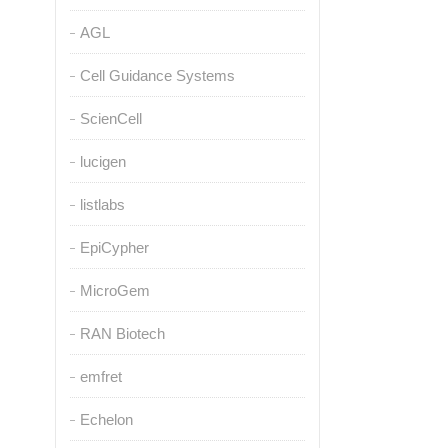
AGL
Cell Guidance Systems
ScienCell
lucigen
listlabs
EpiCypher
MicroGem
RAN Biotech
emfret
Echelon