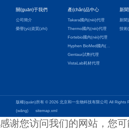
關(guān)于我們
產(chǎn)品中心
新聞
公司簡介
Takara國內(nèi)代理
新聞
榮譽(yù)資質(zhì)
Thermo國內(nèi)代理
技術(
Fortebio國內(nèi)代理
Hyphen BioMed國內(nèi)代理
Gentaur試劑代理
VistaLab耗材代理
版權(quán)所有 © 2026 北京和一生物科技有限公司 All Rights
(wǎng)
sitemap.xml
感谢您访问我们的网站，您可