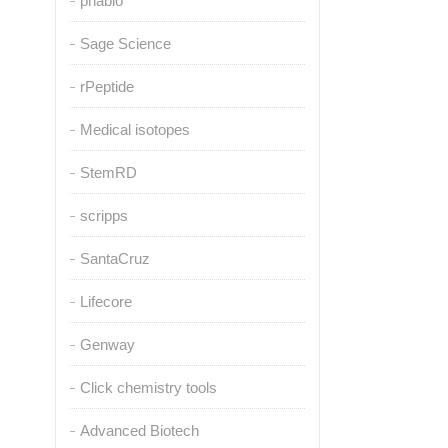
pnabio
Sage Science
rPeptide
Medical isotopes
StemRD
scripps
SantaCruz
Lifecore
Genway
Click chemistry tools
Advanced Biotech