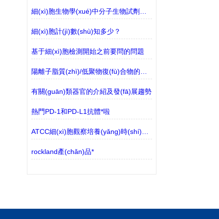
細(xì)胞生物學(xué)中分子生物試劑的常見類別
細(xì)胞計(jì)數(shù)知多少？
基于細(xì)胞檢測開始之前要問的問題
陽離子脂質(zhì)/低聚物復(fù)合物的制備程序
有關(guān)類器官的介紹及發(fā)展趨勢
熱門PD-1和PD-L1抗體*啦
ATCC細(xì)胞觀察培養(yǎng)時(shí)的主要事項(xiàng)說明
rockland產(chǎn)品*