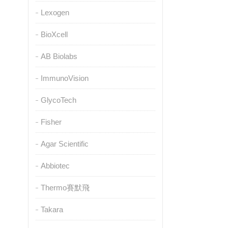
Lexogen
BioXcell
AB Biolabs
ImmunoVision
GlycoTech
Fisher
Agar Scientific
Abbiotec
Thermo賽默飛
Takara