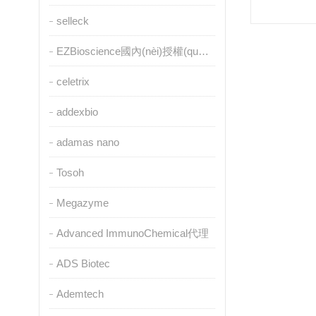
selleck
EZBioscience國內(nèi)授權(quán)代理
celetrix
addexbio
adamas nano
Tosoh
Megazyme
Advanced ImmunoChemical代理
ADS Biotec
Ademtech