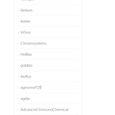
biotium
leebio
InGex
Chromsystems
Hellbio
goldbio
bioflux
agrisera代理
agdia
Advanced ImmunoChemical