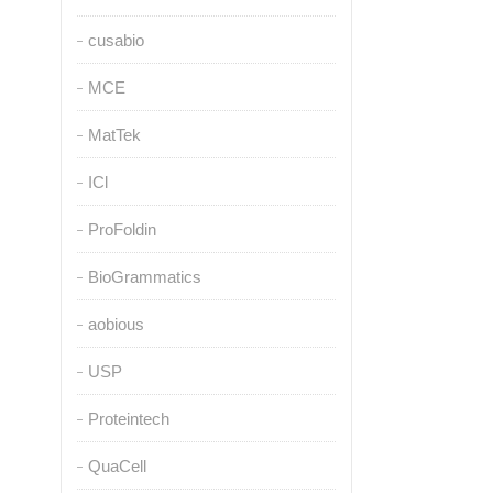
cusabio
MCE
MatTek
ICl
ProFoldin
BioGrammatics
aobious
USP
Proteintech
QuaCell