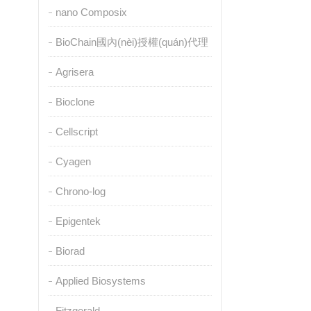
nano Composix
BioChain國內(nèi)授權(quán)代理
Agrisera
Bioclone
Cellscript
Cyagen
Chrono-log
Epigentek
Biorad
Applied Biosystems
Fitzgerald