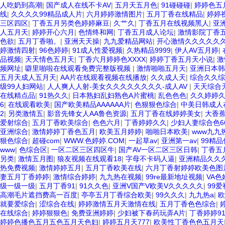
人吃奶到高潮
|
国产成人在线不卡AV
|
五月天五月色
|
91碰碰碰
|
婷婷色五
线
|
久久久久99精品成人片
|
六月婷婷激情图片
|
五月丁香在线精品
|
婷婷
三区四区
|
丁香五月另类色婷婷麻豆
|
久艹久
|
丁香五月在线视频黑人
|
亚
人五月天
|
婷婷开心六月
|
色情终和网
|
丁香五月成人论坛
|
激情影院丁香
色欲
|
五月丁香啪。
|
亚洲天天操
|
九九爱精品网站
|
开心激情久久久久久
婷激情四射
|
96色婷婷
|
91成人性爱视频
|
久热精品9999
|
伊人AV五月婷
|
品视频
|
天天情色五月天
|
丁香六月婷婷色XXXX
|
婷婷丁香五月天小说
|
激
频网址
|
噼里啪啦在线观看免费完整版视频
|
激情啪啪五月天
|
亚洲日本韩
五月天成人五月天
|
AA片在线观看视频在线播放
|
久久成人天
|
综合久久综
级99人妇网站
|
人人爽人人射-美女久久久久久久久久-成人AV
|
天天综合
在线精点品
|
91热久久
|
日本熟妇乱妇熟色A片蜜桃
|
乱色色色
|
久久婷婷
6
|
在线观看欧美
|
国产欧美精品AAAAAA片
|
色狠狠色综合
|
中美日韩成人
2
|
另类激情五
|
影音先锋女人AA鲁色资源
|
五月丁香在线婷婷美女
|
大香
爱射综合
|
五月丁香欧美综合
|
色色六月
|
丁香婷婷久久
|
少妇人妻综合色66
亚洲综合
|
激情婷婷丁香色五月
|
欧美五月婷婷
|
啪啪日本欧美
|
www九九
狠色综合
|
超碰com
|
WWW.色婷婷.COM
|
一起草av
|
亚洲第一av
|
99精
www
|
色综合区
|
一区二区三区四区牛
|
国产AV一区二区三区日韩
|
丁香五
另类
|
激情五月图
|
狼友视频在线观看18
|
字母不卡码人逼
|
亚洲精品久久
热免费视频
|
激情婷婷五月
|
五月丁香欧美在线
|
六月丁香射婷婷欧美色图
妻五月丁香婷婷
|
激情综合婷婷
|
九九热在视频
|
99re最新地址视频
|
VA色
级一级一级
|
五月丁香91
|
91久久色
|
亚洲V国产V欧美V久久久久久
|
99
高潮毛片遮挡费高一百度
|
亭亭五月丁香综合欧美
|
99久久久
|
九九热a
|
欧
就要爱综合
|
涩综合在线
|
婷婷激情五月天激情在线
|
五月丁香色色综合
|
在线综合
|
婷婷狠狠色
|
免费亚洲婷婷
|
少妇被下春药玩弄A片
|
丁香婷婷9
婷婷色播色五月五色五月天色妇
|
婷婷五月天777
|
欧美性丁香色色五月天