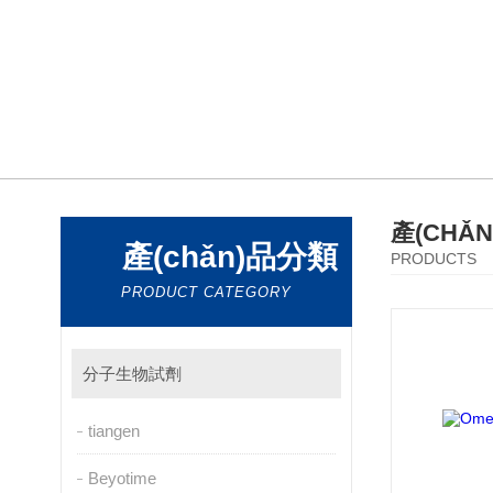
產(CHǍ
產(chǎn)品分類
PRODUCTS
PRODUCT CATEGORY
分子生物試劑
tiangen
Beyotime