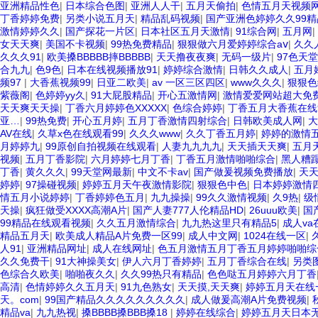
亚洲精品性色
|
日本综合色图
|
亚洲人人干
|
五月天偷拍
|
色情五月天视频
丁香婷婷免费
|
另类小说五月天
|
精品乱码视频
|
国产亚洲色婷婷久久99精
激情婷婷久久
|
国产探花一片区
|
日本社区五月天激情
|
91综合网
|
五月网
|
女天天爽
|
美国不卡视频
|
99热免费精品
|
狠狠做六月爱婷婷综合aⅴ
|
久久
久久久91
|
欧美搡BBBBB摔BBBBB
|
天天撸夜夜爽
|
无码一级片
|
97色天堂
合九九
|
色9色
|
日本在线视频播放91
|
婷婷综合激情
|
日韩久久成人
|
五月
频97
|
大香蕉视频99
|
日亚二欧美
|
av 一区三区四区
|
www久久久
|
狠狠色
紫薇阁
|
色婷婷yy久
|
91大屁股精品
|
开心五激情网
|
激情爱爱网站超大免
天天爽天天操
|
丁香六月婷婷色XXXXX
|
色综合婷婷
|
丁香五月大香蕉在线
亚…
|
99热免费
|
开心五月婷
|
五月丁香激情四射综合
|
日韩欧美成人网
|
大
AV在线
|
久草x色在线观看99
|
久久久www
|
久久丁香五月婷
|
婷婷的激情
月婷婷九
|
99原创自拍视频在线观看
|
人妻九九九九
|
天天插天天爽
|
五月
视频
|
五月丁香影院
|
六月婷婷七月丁香
|
丁香五月激情啪啪综合
|
黑人糟
丁香
|
黄久久久
|
99天堂网最新
|
中文不卡av
|
国产做爰视频免费播放
|
天
婷婷
|
97操碰视频
|
婷婷五月天午夜激情影院
|
狠狠色中色
|
日本婷婷激情
情五月小说婷婷
|
丁香婷婷色五月
|
九九操操
|
99久久激情视频
|
久9热
|
级
天操
|
疯狂做受XXXX高潮A片
|
国产人妻777人伦精品HD
|
26uuu欧美
|
国
99精品在线观看视频
|
久久五月激情综合
|
九九热这里只有精品5
|
成人v
精品五月天
|
欧美成人精品A片免费一区99
|
成人中文网
|
1024在线一区
|
人91
|
亚洲精品网址
|
成人在线网址
|
色五月激情五月丁香五月婷婷啪啪
久久免费干
|
91大神操美女
|
伊人六月丁香婷婷
|
五月丁香综合在线
|
另类
色综合久欧美
|
啪啪夜久久
|
久久99热只有精品
|
色色哒五月婷婷六月丁香
高清
|
色情婷婷久久五月天
|
91九色熟女
|
天天摸,天天爽
|
婷婷五月天在线
天。com
|
99国产精品久久久久久久久久久
|
成人做爰高潮A片免费视频
|
精品va
|
九九热视
|
搡BBBB搡BBB搡18
|
婷婷在线综合
|
婷婷五月天日本